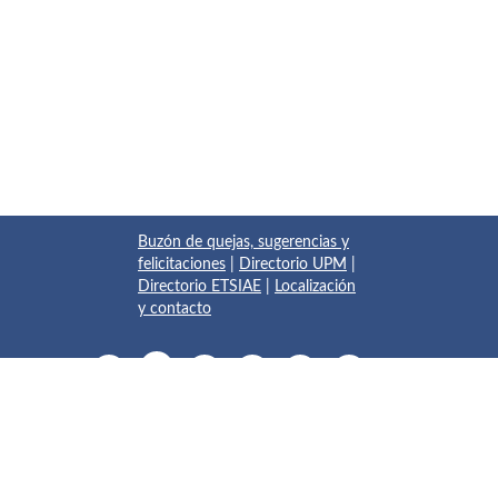
Buzón de quejas, sugerencias y
felicitaciones
|
Directorio UPM
|
Directorio ETSIAE
|
Localización
y contacto
© 2017 Escuela Técnica Superior de Ingeniería Aeronáutica y
del Espacio
Pza. del Cardenal Cisneros, 3
✆ 910675534 - 910675572
info.aeroespacial@upm.es