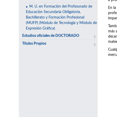
a pro
M. U. en Formación del Profesorado de
En la
Educación Secundaria Obligatoria,
prof
Bachillerato y Formación Profesional
impar
(MUFP) (Módulo de Tecnología y Módulo de
Tambi
Expresión Gráfica)
más a
Estudios oficiales de DOCTORADO
decan
matem
Títulos Propios
Cualq
merca