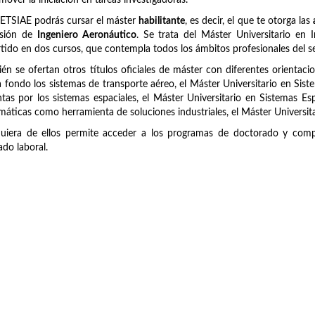
mover la iniciación en tareas investigadoras.
 ETSIAE podrás cursar el máster
habilitante
, es decir, el que te otorga las
esión de
Ingeniero Aeronáutico
. Se trata del Máster Universitario en
tido en dos cursos, que contempla todos los ámbitos profesionales del se
én se ofertan otros títulos oficiales de máster con diferentes orientaci
 fondo los sistemas de transporte aéreo, el Máster Universitario en Sist
tas por los sistemas espaciales, el Máster Universitario en Sistemas Es
áticas como herramienta de soluciones industriales, el Máster Universit
uiera de ellos permite acceder a los programas de doctorado y compl
do laboral.