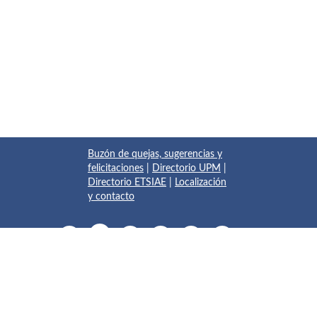
Buzón de quejas, sugerencias y
felicitaciones
|
Directorio UPM
|
Directorio ETSIAE
|
Localización
y contacto
© 2017 Escuela Técnica Superior de Ingeniería Aeronáutica y
del Espacio
Pza. del Cardenal Cisneros, 3
✆ 910675534 - 910675572
info.aeroespacial@upm.es