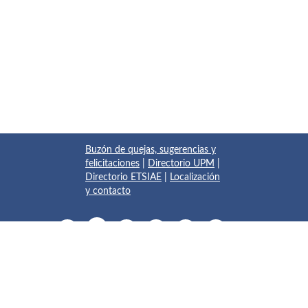
Buzón de quejas, sugerencias y
felicitaciones
|
Directorio UPM
|
Directorio ETSIAE
|
Localización
y contacto
© 2017 Escuela Técnica Superior de Ingeniería Aeronáutica y
del Espacio
Pza. del Cardenal Cisneros, 3
✆ 910675534 - 910675572
info.aeroespacial@upm.es