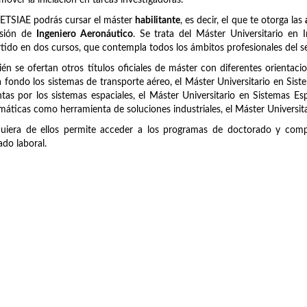
mover la iniciación en tareas investigadoras.
 ETSIAE podrás cursar el máster
habilitante
, es decir, el que te otorga las
esión de
Ingeniero Aeronáutico
. Se trata del Máster Universitario en
tido en dos cursos, que contempla todos los ámbitos profesionales del se
én se ofertan otros títulos oficiales de máster con diferentes orientaci
 fondo los sistemas de transporte aéreo, el Máster Universitario en Sist
tas por los sistemas espaciales, el Máster Universitario en Sistemas Es
áticas como herramienta de soluciones industriales, el Máster Universit
uiera de ellos permite acceder a los programas de doctorado y compl
do laboral.