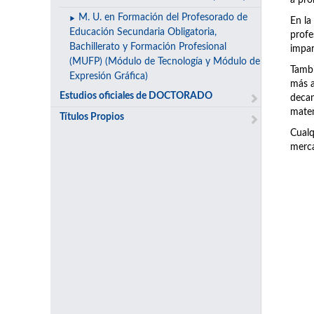
a pro
M. U. en Formación del Profesorado de
En la
Educación Secundaria Obligatoria,
prof
Bachillerato y Formación Profesional
impar
(MUFP) (Módulo de Tecnología y Módulo de
Tambi
Expresión Gráfica)
más a
Estudios oficiales de DOCTORADO
decan
matem
Títulos Propios
Cualq
merca