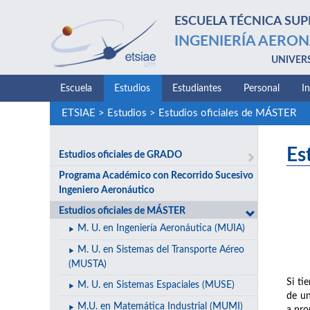
ESCUELA TÉCNICA SUP
INGENIERÍA AERON
UNIVER
Escuela
Estudios
Estudiantes
Personal
I
ETSIAE
>
Estudios
>
Estudios oficiales de MÁSTER
Es
Estudios oficiales de GRADO
Programa Académico con Recorrido Sucesivo
Ingeniero Aeronáutico
Estudios oficiales de MÁSTER
M. U. en Ingeniería Aeronáutica (MUIA)
M. U. en Sistemas del Transporte Aéreo
(MUSTA)
Si ti
M. U. en Sistemas Espaciales (MUSE)
de un
M.U. en Matemática Industrial (MUMI)