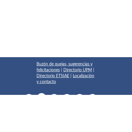
Buzón de quejas, sugerencias y
felicitaciones
|
Directorio UPM
|
Directorio ETSIAE
|
Localización
y contacto
© 2017 Escuela Técnica Superior de Ingeniería Aeronáutica y
del Espacio
Pza. del Cardenal Cisneros, 3
✆ 910675534 - 910675572
info.aeroespacial@upm.es