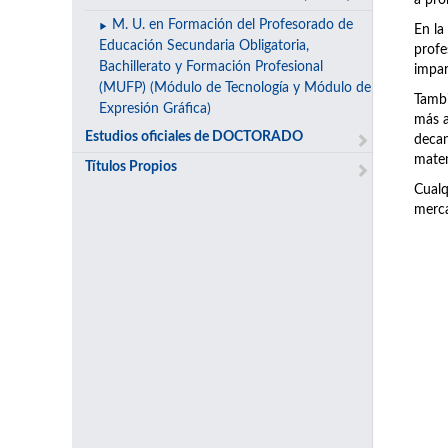
a pro
M. U. en Formación del Profesorado de
En la
Educación Secundaria Obligatoria,
prof
Bachillerato y Formación Profesional
impar
(MUFP) (Módulo de Tecnología y Módulo de
Tambi
Expresión Gráfica)
más a
Estudios oficiales de DOCTORADO
decan
matem
Títulos Propios
Cualq
merca