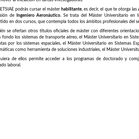
mover la iniciación en tareas investigadoras.
 ETSIAE podrás cursar el máster
habilitante
, es decir, el que te otorga las
esión de
Ingeniero Aeronáutico
. Se trata del Máster Universitario en
tido en dos cursos, que contempla todos los ámbitos profesionales del se
én se ofertan otros títulos oficiales de máster con diferentes orientaci
 fondo los sistemas de transporte aéreo, el Máster Universitario en Sist
tas por los sistemas espaciales, el Máster Universitario en Sistemas Es
áticas como herramienta de soluciones industriales, el Máster Universit
uiera de ellos permite acceder a los programas de doctorado y compl
do laboral.