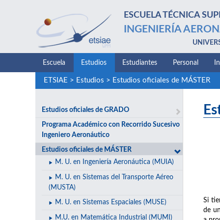
ESCUELA TÉCNICA SUP
INGENIERÍA AERON
UNIVER
Escuela
Estudios
Estudiantes
Personal
I
ETSIAE
>
Estudios
>
Estudios oficiales de MÁSTER
Es
Estudios oficiales de GRADO
Programa Académico con Recorrido Sucesivo
Ingeniero Aeronáutico
Estudios oficiales de MÁSTER
M. U. en Ingeniería Aeronáutica (MUIA)
M. U. en Sistemas del Transporte Aéreo
(MUSTA)
Si ti
M. U. en Sistemas Espaciales (MUSE)
de un
M.U. en Matemática Industrial (MUMI)