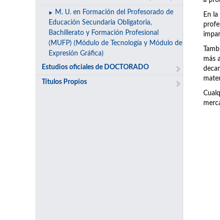
a pro
M. U. en Formación del Profesorado de
En la
Educación Secundaria Obligatoria,
prof
Bachillerato y Formación Profesional
impar
(MUFP) (Módulo de Tecnología y Módulo de
Tambi
Expresión Gráfica)
más a
Estudios oficiales de DOCTORADO
decan
matem
Títulos Propios
Cualq
merca