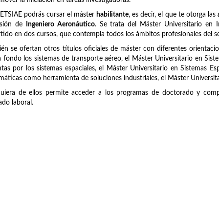
mover la iniciación en tareas investigadoras.
 ETSIAE podrás cursar el máster
habilitante
, es decir, el que te otorga las
esión de
Ingeniero Aeronáutico
. Se trata del Máster Universitario en
tido en dos cursos, que contempla todos los ámbitos profesionales del se
én se ofertan otros títulos oficiales de máster con diferentes orientaci
 fondo los sistemas de transporte aéreo, el Máster Universitario en Sist
tas por los sistemas espaciales, el Máster Universitario en Sistemas Es
áticas como herramienta de soluciones industriales, el Máster Universit
uiera de ellos permite acceder a los programas de doctorado y compl
do laboral.