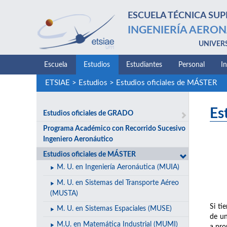
ESCUELA TÉCNICA SUP
INGENIERÍA AERON
UNIVER
Escuela
Estudios
Estudiantes
Personal
I
ETSIAE
>
Estudios
>
Estudios oficiales de MÁSTER
Es
Estudios oficiales de GRADO
Programa Académico con Recorrido Sucesivo
Ingeniero Aeronáutico
Estudios oficiales de MÁSTER
M. U. en Ingeniería Aeronáutica (MUIA)
M. U. en Sistemas del Transporte Aéreo
(MUSTA)
Si ti
M. U. en Sistemas Espaciales (MUSE)
de un
M.U. en Matemática Industrial (MUMI)