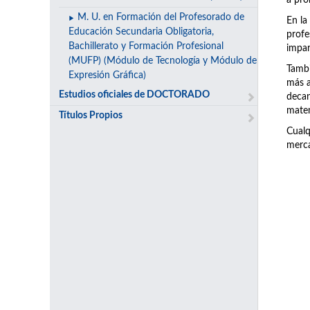
a pro
M. U. en Formación del Profesorado de
En la
Educación Secundaria Obligatoria,
prof
Bachillerato y Formación Profesional
impar
(MUFP) (Módulo de Tecnología y Módulo de
Tambi
Expresión Gráfica)
más a
Estudios oficiales de DOCTORADO
decan
matem
Títulos Propios
Cualq
merca