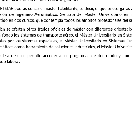
mover la iniciación en tareas investigadoras.
 ETSIAE podrás cursar el máster
habilitante
, es decir, el que te otorga las
esión de
Ingeniero Aeronáutico
. Se trata del Máster Universitario en
tido en dos cursos, que contempla todos los ámbitos profesionales del se
én se ofertan otros títulos oficiales de máster con diferentes orientaci
 fondo los sistemas de transporte aéreo, el Máster Universitario en Sist
tas por los sistemas espaciales, el Máster Universitario en Sistemas Es
áticas como herramienta de soluciones industriales, el Máster Universit
uiera de ellos permite acceder a los programas de doctorado y compl
do laboral.