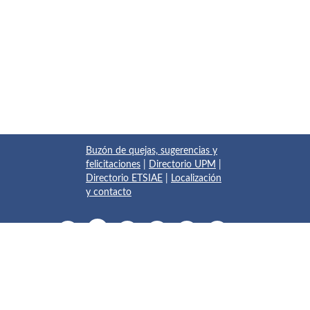
Buzón de quejas, sugerencias y
felicitaciones
|
Directorio UPM
|
Directorio ETSIAE
|
Localización
y contacto
© 2017 Escuela Técnica Superior de Ingeniería Aeronáutica y
del Espacio
Pza. del Cardenal Cisneros, 3
✆ 910675534 - 910675572
info.aeroespacial@upm.es