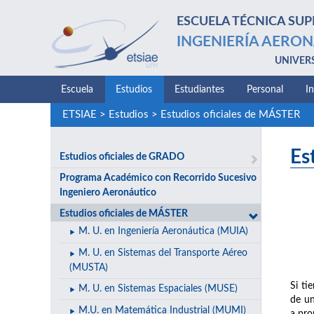
ESCUELA TÉCNICA SUP
INGENIERÍA AERON
UNIVER
Escuela
Estudios
Estudiantes
Personal
I
ETSIAE
>
Estudios
>
Estudios oficiales de MÁSTER
Es
Estudios oficiales de GRADO
Programa Académico con Recorrido Sucesivo
Ingeniero Aeronáutico
Estudios oficiales de MÁSTER
M. U. en Ingeniería Aeronáutica (MUIA)
M. U. en Sistemas del Transporte Aéreo
(MUSTA)
Si ti
M. U. en Sistemas Espaciales (MUSE)
de un
M.U. en Matemática Industrial (MUMI)