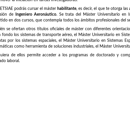
mover la iniciación en tareas investigadoras.
 ETSIAE podrás cursar el máster
habilitante
, es decir, el que te otorga las
esión de
Ingeniero Aeronáutico
. Se trata del Máster Universitario en
tido en dos cursos, que contempla todos los ámbitos profesionales del se
én se ofertan otros títulos oficiales de máster con diferentes orientaci
 fondo los sistemas de transporte aéreo, el Máster Universitario en Sist
tas por los sistemas espaciales, el Máster Universitario en Sistemas Es
áticas como herramienta de soluciones industriales, el Máster Universit
uiera de ellos permite acceder a los programas de doctorado y compl
do laboral.