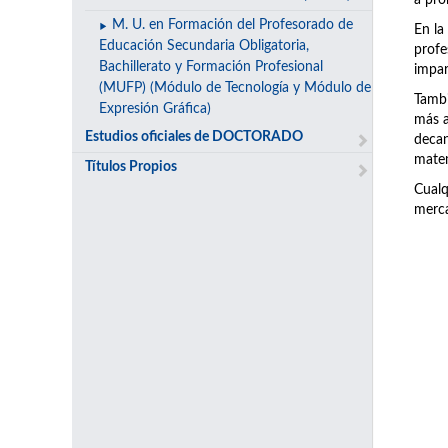
a pro
M. U. en Formación del Profesorado de
En la
Educación Secundaria Obligatoria,
prof
Bachillerato y Formación Profesional
impar
(MUFP) (Módulo de Tecnología y Módulo de
Tambi
Expresión Gráfica)
más a
Estudios oficiales de DOCTORADO
decan
matem
Títulos Propios
Cualq
merca