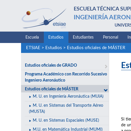
ESCUELA TÉCNICA SUP
INGENIERÍA AERON
UNIVER
Escuela
Estudios
Estudiantes
Personal
I
ETSIAE
>
Estudios
>
Estudios oficiales de MÁSTER
Es
Estudios oficiales de GRADO
Programa Académico con Recorrido Sucesivo
Ingeniero Aeronáutico
Estudios oficiales de MÁSTER
M. U. en Ingeniería Aeronáutica (MUIA)
M. U. en Sistemas del Transporte Aéreo
(MUSTA)
Si ti
M. U. en Sistemas Espaciales (MUSE)
de un
M.U. en Matemática Industrial (MUMI)