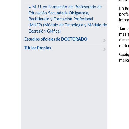
a pro
M. U. en Formación del Profesorado de
En la
Educación Secundaria Obligatoria,
prof
Bachillerato y Formación Profesional
impar
(MUFP) (Módulo de Tecnología y Módulo de
Tambi
Expresión Gráfica)
más a
Estudios oficiales de DOCTORADO
decan
matem
Títulos Propios
Cualq
merca