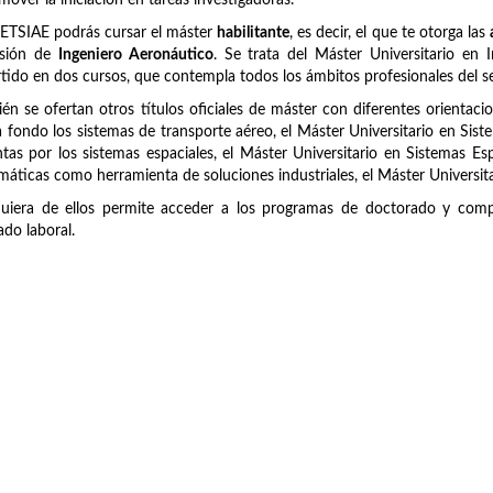
mover la iniciación en tareas investigadoras.
 ETSIAE podrás cursar el máster
habilitante
, es decir, el que te otorga las
esión de
Ingeniero Aeronáutico
. Se trata del Máster Universitario en
tido en dos cursos, que contempla todos los ámbitos profesionales del se
én se ofertan otros títulos oficiales de máster con diferentes orientaci
 fondo los sistemas de transporte aéreo, el Máster Universitario en Sist
tas por los sistemas espaciales, el Máster Universitario en Sistemas Es
áticas como herramienta de soluciones industriales, el Máster Universit
uiera de ellos permite acceder a los programas de doctorado y compl
do laboral.