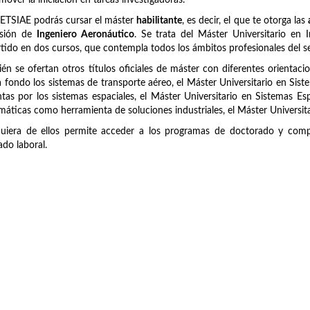
mover la iniciación en tareas investigadoras.
 ETSIAE podrás cursar el máster
habilitante
, es decir, el que te otorga las
esión de
Ingeniero Aeronáutico
. Se trata del Máster Universitario en
tido en dos cursos, que contempla todos los ámbitos profesionales del se
én se ofertan otros títulos oficiales de máster con diferentes orientaci
 fondo los sistemas de transporte aéreo, el Máster Universitario en Sist
tas por los sistemas espaciales, el Máster Universitario en Sistemas Es
áticas como herramienta de soluciones industriales, el Máster Universit
uiera de ellos permite acceder a los programas de doctorado y compl
do laboral.