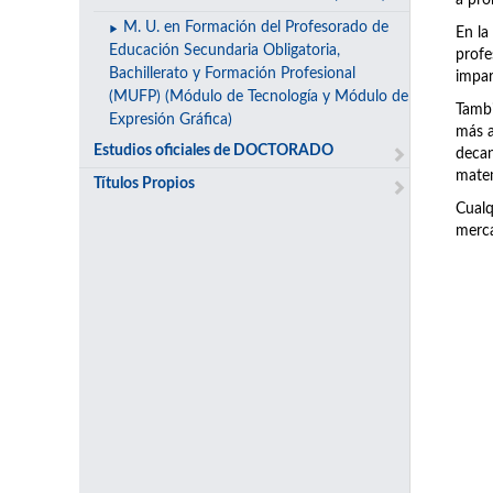
a pro
M. U. en Formación del Profesorado de
En la
Educación Secundaria Obligatoria,
prof
Bachillerato y Formación Profesional
impar
(MUFP) (Módulo de Tecnología y Módulo de
Tambi
Expresión Gráfica)
más a
Estudios oficiales de DOCTORADO
decan
matem
Títulos Propios
Cualq
merca