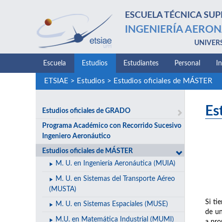
ESCUELA TÉCNICA SUP
INGENIERÍA AERON
UNIVER
Escuela
Estudios
Estudiantes
Personal
I
ETSIAE
>
Estudios
>
Estudios oficiales de MÁSTER
Es
Estudios oficiales de GRADO
Programa Académico con Recorrido Sucesivo
Ingeniero Aeronáutico
Estudios oficiales de MÁSTER
M. U. en Ingeniería Aeronáutica (MUIA)
M. U. en Sistemas del Transporte Aéreo
(MUSTA)
Si ti
M. U. en Sistemas Espaciales (MUSE)
de un
M.U. en Matemática Industrial (MUMI)