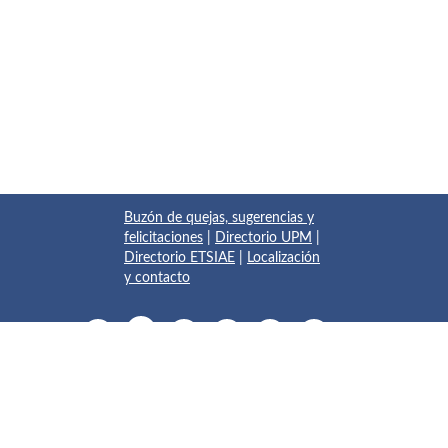
Buzón de quejas, sugerencias y
felicitaciones
|
Directorio UPM
|
Directorio ETSIAE
|
Localización
y contacto
© 2017 Escuela Técnica Superior de Ingeniería Aeronáutica y
del Espacio
Pza. del Cardenal Cisneros, 3
✆ 910675534 - 910675572
info.aeroespacial@upm.es