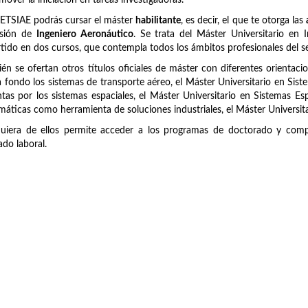
mover la iniciación en tareas investigadoras.
 ETSIAE podrás cursar el máster
habilitante
, es decir, el que te otorga las
esión de
Ingeniero Aeronáutico
. Se trata del Máster Universitario en
tido en dos cursos, que contempla todos los ámbitos profesionales del se
én se ofertan otros títulos oficiales de máster con diferentes orientaci
 fondo los sistemas de transporte aéreo, el Máster Universitario en Sist
tas por los sistemas espaciales, el Máster Universitario en Sistemas Es
áticas como herramienta de soluciones industriales, el Máster Universit
uiera de ellos permite acceder a los programas de doctorado y compl
do laboral.