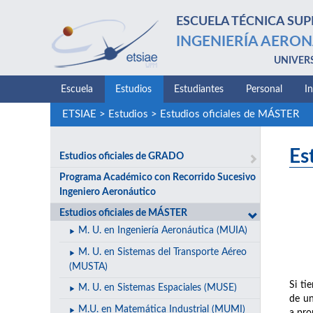
ESCUELA TÉCNICA SUP
INGENIERÍA AERON
UNIVER
Escuela
Estudios
Estudiantes
Personal
I
ETSIAE
>
Estudios
>
Estudios oficiales de MÁSTER
Es
Estudios oficiales de GRADO
Programa Académico con Recorrido Sucesivo
Ingeniero Aeronáutico
Estudios oficiales de MÁSTER
M. U. en Ingeniería Aeronáutica (MUIA)
M. U. en Sistemas del Transporte Aéreo
(MUSTA)
Si ti
M. U. en Sistemas Espaciales (MUSE)
de un
M.U. en Matemática Industrial (MUMI)