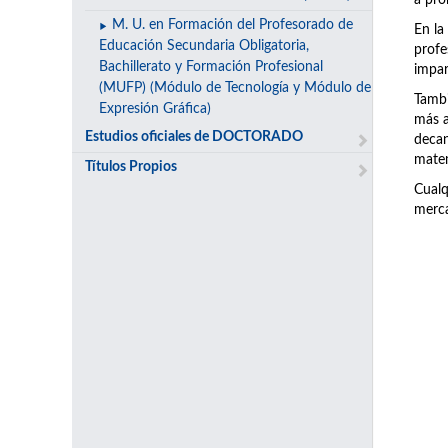
a pro
M. U. en Formación del Profesorado de
En la
Educación Secundaria Obligatoria,
prof
Bachillerato y Formación Profesional
impar
(MUFP) (Módulo de Tecnología y Módulo de
Tambi
Expresión Gráfica)
más a
Estudios oficiales de DOCTORADO
decan
matem
Títulos Propios
Cualq
merca