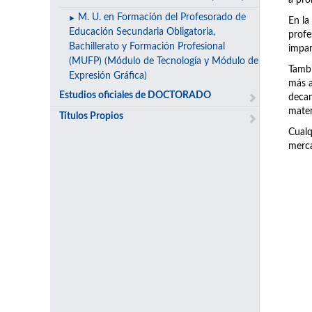
a pro
M. U. en Formación del Profesorado de
En la
Educación Secundaria Obligatoria,
prof
Bachillerato y Formación Profesional
impar
(MUFP) (Módulo de Tecnología y Módulo de
Tambi
Expresión Gráfica)
más a
Estudios oficiales de DOCTORADO
decan
matem
Títulos Propios
Cualq
merca