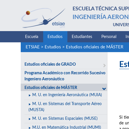
ESCUELA TÉCNICA SUP
INGENIERÍA AERON
UNIVER
Escuela
Estudios
Estudiantes
Personal
I
ETSIAE
>
Estudios
>
Estudios oficiales de MÁSTER
Es
Estudios oficiales de GRADO
Programa Académico con Recorrido Sucesivo
Ingeniero Aeronáutico
Estudios oficiales de MÁSTER
M. U. en Ingeniería Aeronáutica (MUIA)
M. U. en Sistemas del Transporte Aéreo
(MUSTA)
Si ti
M. U. en Sistemas Espaciales (MUSE)
de un
M.U. en Matemática Industrial (MUMI)