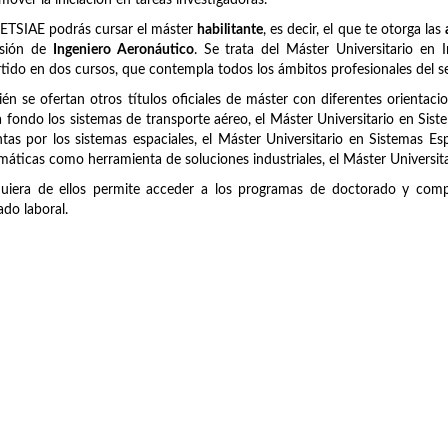
mover la iniciación en tareas investigadoras.
 ETSIAE podrás cursar el máster
habilitante
, es decir, el que te otorga las
esión de
Ingeniero Aeronáutico
. Se trata del Máster Universitario en
tido en dos cursos, que contempla todos los ámbitos profesionales del se
én se ofertan otros títulos oficiales de máster con diferentes orientaci
 fondo los sistemas de transporte aéreo, el Máster Universitario en Sist
tas por los sistemas espaciales, el Máster Universitario en Sistemas Es
áticas como herramienta de soluciones industriales, el Máster Universit
uiera de ellos permite acceder a los programas de doctorado y compl
do laboral.