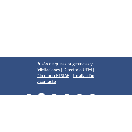
Buzón de quejas, sugerencias y
felicitaciones
|
Directorio UPM
|
Directorio ETSIAE
|
Localización
y contacto
© 2017 Escuela Técnica Superior de Ingeniería Aeronáutica y
del Espacio
Pza. del Cardenal Cisneros, 3
✆ 910675534 - 910675572
info.aeroespacial@upm.es