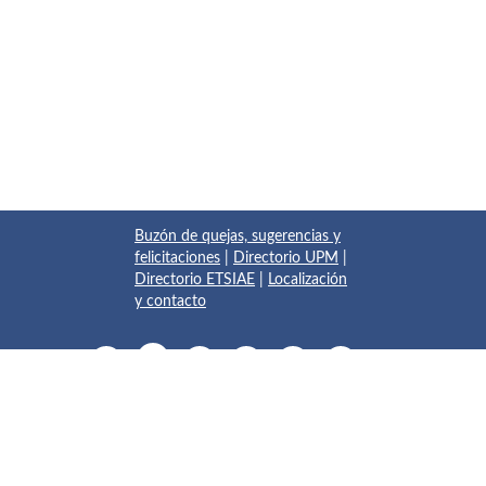
Buzón de quejas, sugerencias y
felicitaciones
|
Directorio UPM
|
Directorio ETSIAE
|
Localización
y contacto
© 2017 Escuela Técnica Superior de Ingeniería Aeronáutica y
del Espacio
Pza. del Cardenal Cisneros, 3
✆ 910675534 - 910675572
info.aeroespacial@upm.es