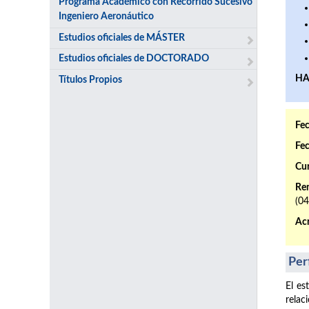
Programa Académico con Recorrido Sucesivo
Ingeniero Aeronáutico
Estudios oficiales de MÁSTER
Estudios oficiales de DOCTORADO
HA
Títulos Propios
Fec
Fec
Cur
Ren
(0
Acr
Per
El es
relac