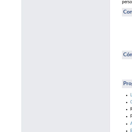
perso
Con
Cóm
Pro