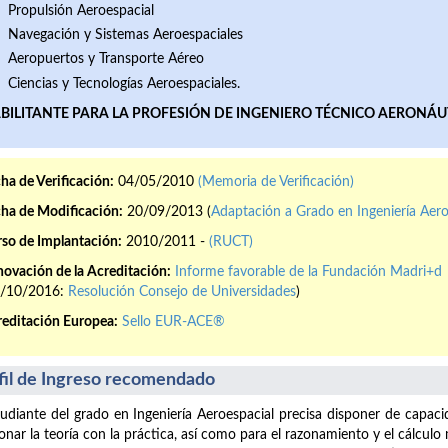
Propulsión Aeroespacial
Navegación y Sistemas Aeroespaciales
Aeropuertos y Transporte Aéreo
Ciencias y Tecnologías Aeroespaciales.
BILITANTE PARA LA PROFESIÓN DE INGENIERO TÉCNICO AERONÁU
ha de Verificación:
04/05/2010
(Memoria de Verificación)
ha de Modificación:
20/09/2013 (
Adaptación a Grado en Ingeniería Aero
so de Implantación:
2010/2011 -
(RUCT)
ovación de la Acreditación:
Informe favorable de la Fundación Madri+d
4/10/2016:
Resolución Consejo de Universidades
)
editación Europea:
Sello EUR-ACE®
fil de Ingreso recomendado
tudiante del grado en Ingeniería Aeroespacial precisa disponer de capaci
ionar la teoría con la práctica, así como para el razonamiento y el cálcul