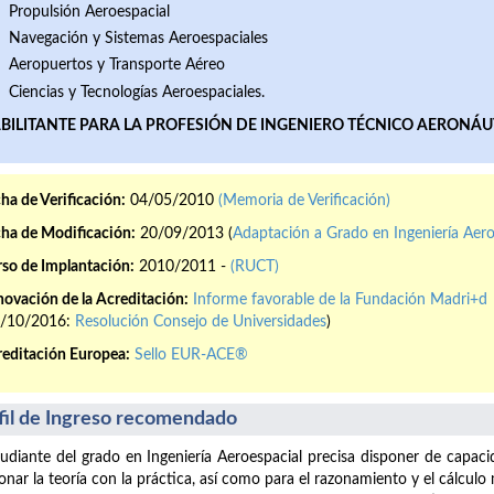
Propulsión Aeroespacial
Navegación y Sistemas Aeroespaciales
Aeropuertos y Transporte Aéreo
Ciencias y Tecnologías Aeroespaciales.
BILITANTE PARA LA PROFESIÓN DE INGENIERO TÉCNICO AERONÁU
ha de Verificación:
04/05/2010
(Memoria de Verificación)
ha de Modificación:
20/09/2013 (
Adaptación a Grado en Ingeniería Aero
so de Implantación:
2010/2011 -
(RUCT)
ovación de la Acreditación:
Informe favorable de la Fundación Madri+d
4/10/2016:
Resolución Consejo de Universidades
)
editación Europea:
Sello EUR-ACE®
fil de Ingreso recomendado
tudiante del grado en Ingeniería Aeroespacial precisa disponer de capaci
ionar la teoría con la práctica, así como para el razonamiento y el cálcul