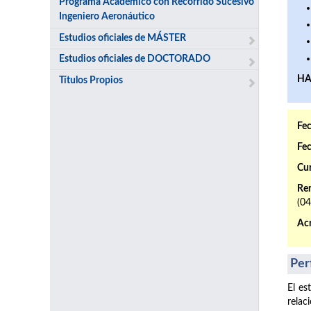
Programa Académico con Recorrido Sucesivo
Ingeniero Aeronáutico
Estudios oficiales de MÁSTER
Estudios oficiales de DOCTORADO
HA
Títulos Propios
Fec
Fec
Cur
Ren
(0
Acr
Per
El es
relac