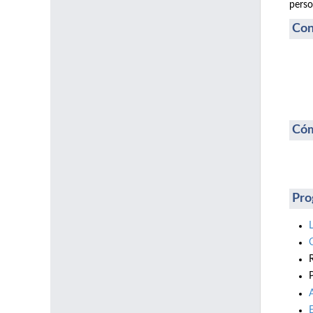
perso
Con
Cóm
Pro