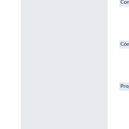
Con
Cóm
Pro