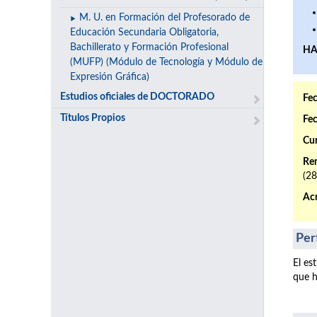
M. U. en Formación del Profesorado de
Educación Secundaria Obligatoria,
Bachillerato y Formación Profesional
HA
(MUFP) (Módulo de Tecnología y Módulo de
Expresión Gráfica)
Estudios oficiales de DOCTORADO
Fec
Títulos Propios
Fec
Cur
Ren
(2
Acr
Per
El es
que h