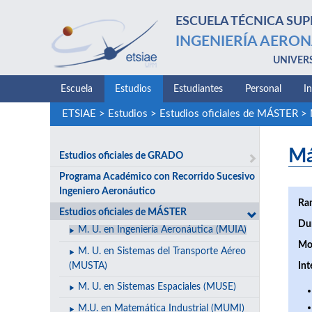
ESCUELA TÉCNICA SUP
INGENIERÍA AERON
UNIVER
Escuela
Estudios
Estudiantes
Personal
I
ETSIAE
>
Estudios
>
Estudios oficiales de MÁSTER
>
Má
Estudios oficiales de GRADO
Programa Académico con Recorrido Sucesivo
Ingeniero Aeronáutico
Ra
Estudios oficiales de MÁSTER
Du
M. U. en Ingeniería Aeronáutica (MUIA)
Mo
M. U. en Sistemas del Transporte Aéreo
(MUSTA)
Int
M. U. en Sistemas Espaciales (MUSE)
M.U. en Matemática Industrial (MUMI)