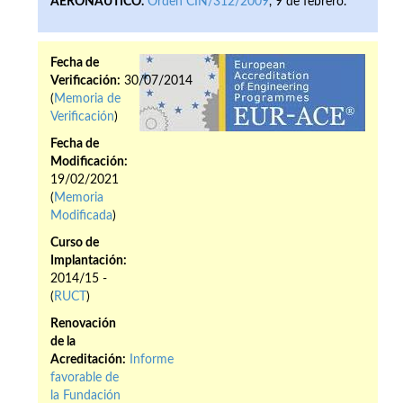
AERONÁUTICO.
Orden CIN/312/2009
, 9 de febrero.
Fecha de
Verificación:
30/07/2014
(
Memoria de
Verificación
)
Fecha de
Modificación:
19/02/2021
(
Memoria
Modificada
)
Curso de
Implantación:
2014/15 -
(
RUCT
)
Renovación
de la
Acreditación:
Informe
favorable de
la Fundación