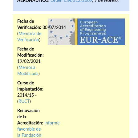
AERONÁUTICO.
Orden CIN/312/2009
, 9 de febrero.
Fecha de
Verificación:
30/07/2014
(
Memoria de
Verificación
)
Fecha de
Modificación:
19/02/2021
(
Memoria
Modificada
)
Curso de
Implantación:
2014/15 -
(
RUCT
)
Renovación
de la
Acreditación:
Informe
favorable de
la Fundación