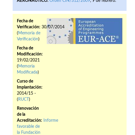
AERONÁUTICO.
Orden CIN/312/2009
, 9 de febrero.
Fecha de
Verificación:
30/07/2014
(
Memoria de
Verificación
)
Fecha de
Modificación:
19/02/2021
(
Memoria
Modificada
)
Curso de
Implantación:
2014/15 -
(
RUCT
)
Renovación
de la
Acreditación:
Informe
favorable de
la Fundación