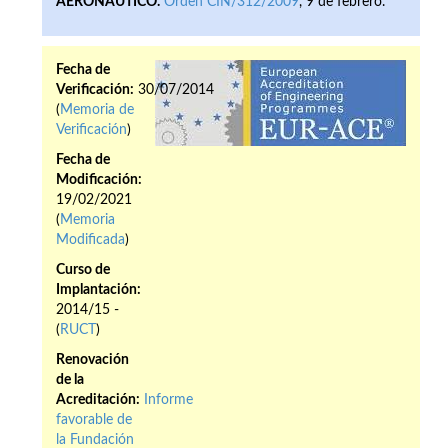
AERONÁUTICO.
Orden CIN/312/2009
, 9 de febrero.
Fecha de
Verificación:
30/07/2014
(
Memoria de
Verificación
)
Fecha de
Modificación:
19/02/2021
(
Memoria
Modificada
)
Curso de
Implantación:
2014/15 -
(
RUCT
)
Renovación
de la
Acreditación:
Informe
favorable de
la Fundación