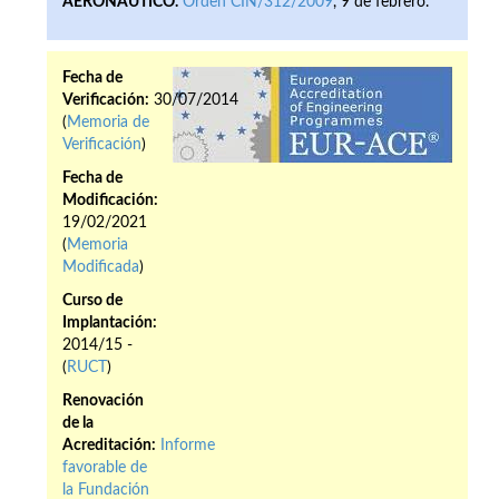
AERONÁUTICO.
Orden CIN/312/2009
, 9 de febrero.
Fecha de
Verificación:
30/07/2014
(
Memoria de
Verificación
)
Fecha de
Modificación:
19/02/2021
(
Memoria
Modificada
)
Curso de
Implantación:
2014/15 -
(
RUCT
)
Renovación
de la
Acreditación:
Informe
favorable de
la Fundación