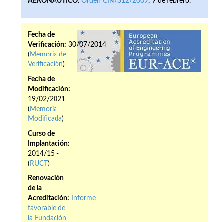
AERONÁUTICO.
Orden CIN/312/2009
, 9 de febrero.
Fecha de
Verificación:
30/07/2014
(
Memoria de
Verificación
)
Fecha de
Modificación:
19/02/2021
(
Memoria
Modificada
)
Curso de
Implantación:
2014/15 -
(
RUCT
)
Renovación
de la
Acreditación:
Informe
favorable de
la Fundación