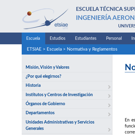
ESCUELA TÉCNICA SUP
INGENIERÍA AERON
UNIVER
Escuela
Estudios
Estudiantes
Personal
I
ETSIAE
>
Escuela
>
Normativa y Reglamentos
No
Misión, Visión y Valores
¿Por qué elegirnos?
Historia
Institutos y Centros de Investigación
Órganos de Gobierno
Departamentos
En es
Unidades Administrativas y Servicios
funci
Generales
corre