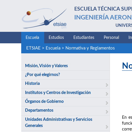
ESCUELA TÉCNICA SUP
INGENIERÍA AERON
UNIVER
Escuela
Estudios
Estudiantes
Personal
I
ETSIAE
>
Escuela
>
Normativa y Reglamentos
No
Misión, Visión y Valores
¿Por qué elegirnos?
Historia
Institutos y Centros de Investigación
Órganos de Gobierno
Departamentos
En es
Unidades Administrativas y Servicios
funci
Generales
corre