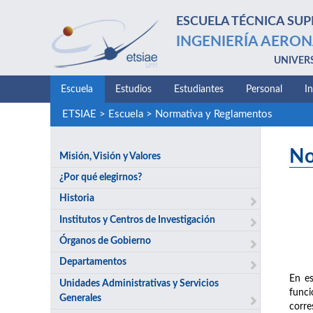
ESCUELA TÉCNICA SUP
INGENIERÍA AERON
UNIVER
Escuela
Estudios
Estudiantes
Personal
I
ETSIAE
>
Escuela
>
Normativa y Reglamentos
No
Misión, Visión y Valores
¿Por qué elegirnos?
Historia
Institutos y Centros de Investigación
Órganos de Gobierno
Departamentos
En es
Unidades Administrativas y Servicios
funci
Generales
corre