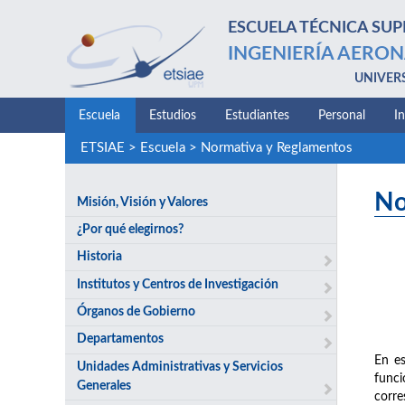
ESCUELA TÉCNICA SUP
INGENIERÍA AERON
UNIVER
Escuela
Estudios
Estudiantes
Personal
I
ETSIAE
>
Escuela
>
Normativa y Reglamentos
No
Misión, Visión y Valores
¿Por qué elegirnos?
Historia
Institutos y Centros de Investigación
Órganos de Gobierno
Departamentos
En es
Unidades Administrativas y Servicios
funci
Generales
corre