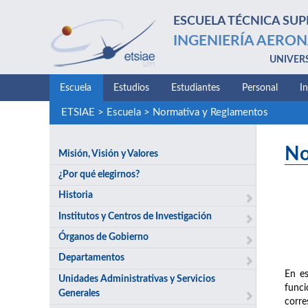
ESCUELA TÉCNICA SUP
INGENIERÍA AERON
UNIVER
Escuela
Estudios
Estudiantes
Personal
I
ETSIAE
>
Escuela
>
Normativa y Reglamentos
No
Misión, Visión y Valores
¿Por qué elegirnos?
Historia
Institutos y Centros de Investigación
Órganos de Gobierno
Departamentos
En es
Unidades Administrativas y Servicios
funci
Generales
corre