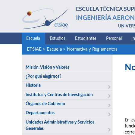
ESCUELA TÉCNICA SUP
INGENIERÍA AERON
UNIVER
Escuela
Estudios
Estudiantes
Personal
I
ETSIAE
>
Escuela
>
Normativa y Reglamentos
No
Misión, Visión y Valores
¿Por qué elegirnos?
Historia
Institutos y Centros de Investigación
Órganos de Gobierno
Departamentos
En es
Unidades Administrativas y Servicios
funci
Generales
corre