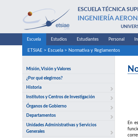
ESCUELA TÉCNICA SUP
INGENIERÍA AERON
UNIVER
Escuela
Estudios
Estudiantes
Personal
I
ETSIAE
>
Escuela
>
Normativa y Reglamentos
No
Misión, Visión y Valores
¿Por qué elegirnos?
Historia
Institutos y Centros de Investigación
Órganos de Gobierno
Departamentos
En es
Unidades Administrativas y Servicios
funci
Generales
corre