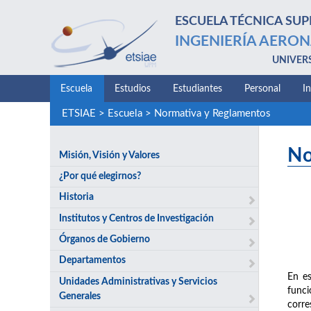
ESCUELA TÉCNICA SUP
INGENIERÍA AERON
UNIVER
Escuela
Estudios
Estudiantes
Personal
I
ETSIAE
>
Escuela
>
Normativa y Reglamentos
No
Misión, Visión y Valores
¿Por qué elegirnos?
Historia
Institutos y Centros de Investigación
Órganos de Gobierno
Departamentos
En es
Unidades Administrativas y Servicios
funci
Generales
corre