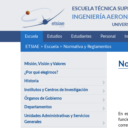
ESCUELA TÉCNICA SUP
INGENIERÍA AERON
UNIVER
Escuela
Estudios
Estudiantes
Personal
I
ETSIAE
>
Escuela
>
Normativa y Reglamentos
No
Misión, Visión y Valores
¿Por qué elegirnos?
Historia
Institutos y Centros de Investigación
Órganos de Gobierno
Departamentos
En es
Unidades Administrativas y Servicios
funci
Generales
corre