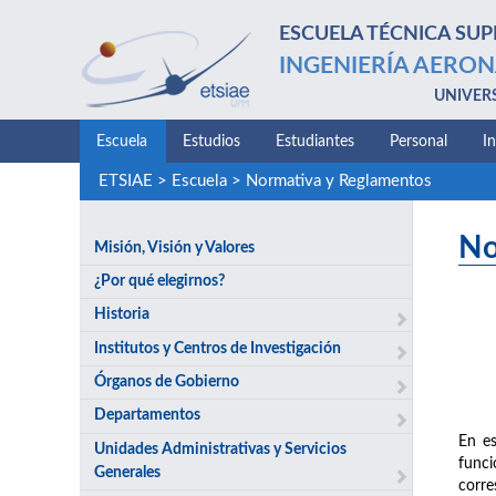
ESCUELA TÉCNICA SUP
INGENIERÍA AERON
UNIVER
Escuela
Estudios
Estudiantes
Personal
I
ETSIAE
>
Escuela
>
Normativa y Reglamentos
No
Misión, Visión y Valores
¿Por qué elegirnos?
Historia
Institutos y Centros de Investigación
Órganos de Gobierno
Departamentos
En es
Unidades Administrativas y Servicios
funci
Generales
corre