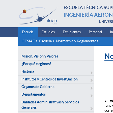
ESCUELA TÉCNICA SUP
INGENIERÍA AERON
UNIVER
Escuela
Estudios
Estudiantes
Personal
I
ETSIAE
>
Escuela
>
Normativa y Reglamentos
No
Misión, Visión y Valores
¿Por qué elegirnos?
Historia
Institutos y Centros de Investigación
Órganos de Gobierno
Departamentos
En es
Unidades Administrativas y Servicios
funci
Generales
corre