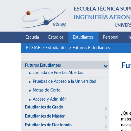
ESCUELA TÉCNICA SUP
INGENIERÍA AERON
UNIVER
Escuela
Estudios
Estudiantes
Personal
I
ETSIAE
>
Estudiantes
>
Futuros Estudiantes
Fu
Futuros Estudiantes
Jornada de Puertas Abiertas
Pruebas de Acceso a la Universidad
Notas de Corte
Acceso y Admisión
Estudiantes de Grado
¿Quie
Estudiantes de Máster
mater
Estudiantes de Doctorado
naveg