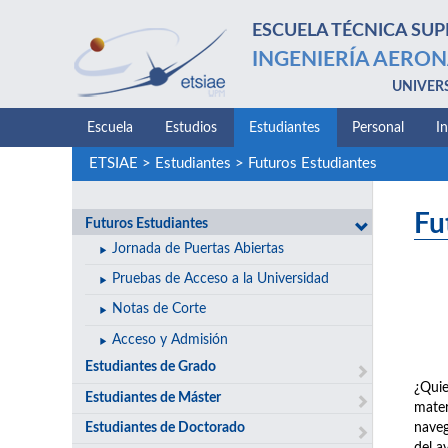
ESCUELA TÉCNICA SUP
INGENIERÍA AERON
UNIVER
Escuela
Estudios
Estudiantes
Personal
I
ETSIAE
>
Estudiantes
>
Futuros Estudiantes
Fu
Futuros Estudiantes
Jornada de Puertas Abiertas
Pruebas de Acceso a la Universidad
Notas de Corte
Acceso y Admisión
Estudiantes de Grado
¿Quie
Estudiantes de Máster
mater
Estudiantes de Doctorado
naveg