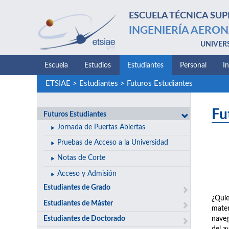
ESCUELA TÉCNICA SUP
INGENIERÍA AERON
UNIVER
Escuela
Estudios
Estudiantes
Personal
I
ETSIAE
>
Estudiantes
>
Futuros Estudiantes
Fu
Futuros Estudiantes
Jornada de Puertas Abiertas
Pruebas de Acceso a la Universidad
Notas de Corte
Acceso y Admisión
Estudiantes de Grado
¿Quie
Estudiantes de Máster
mater
Estudiantes de Doctorado
naveg