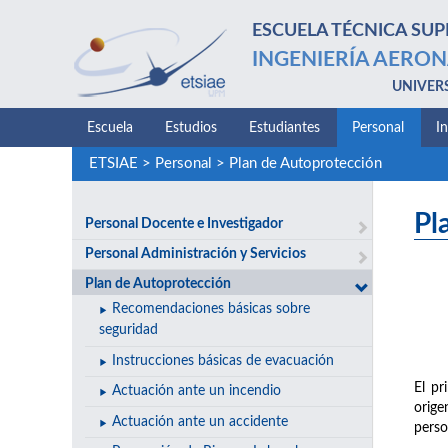
ESCUELA TÉCNICA SUP
INGENIERÍA AERON
UNIVER
Escuela
Estudios
Estudiantes
Personal
I
ETSIAE
>
Personal
>
Plan de Autoprotección
Pl
Personal Docente e Investigador
Personal Administración y Servicios
Plan de Autoprotección
Recomendaciones básicas sobre
seguridad
Instrucciones básicas de evacuación
El pr
Actuación ante un incendio
orige
Actuación ante un accidente
perso