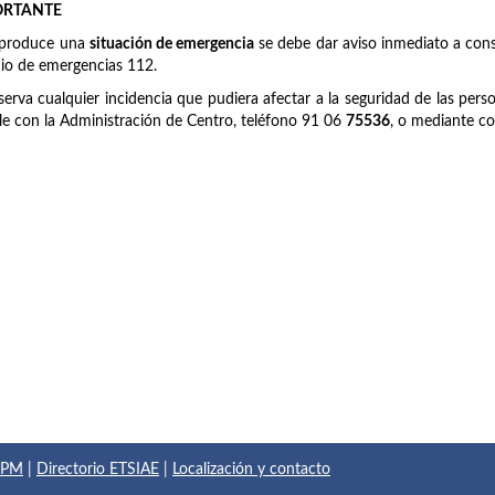
ORTANTE
 produce una
situación de emergencia
se debe dar aviso inmediato a cons
cio de emergencias 112.
serva cualquier incidencia que pudiera afectar a la seguridad de las pers
le con la Administración de Centro, teléfono 91 06
75536
, o mediante co
 UPM
|
Directorio ETSIAE
|
Localización y contacto