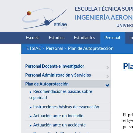
ESCUELA TÉCNICA SUP
INGENIERÍA AERON
UNIVER
Escuela
Estudios
Estudiantes
Personal
I
ETSIAE
>
Personal
>
Plan de Autoprotección
Pl
Personal Docente e Investigador
Personal Administración y Servicios
Plan de Autoprotección
Recomendaciones básicas sobre
seguridad
Instrucciones básicas de evacuación
El pr
Actuación ante un incendio
orige
Actuación ante un accidente
perso