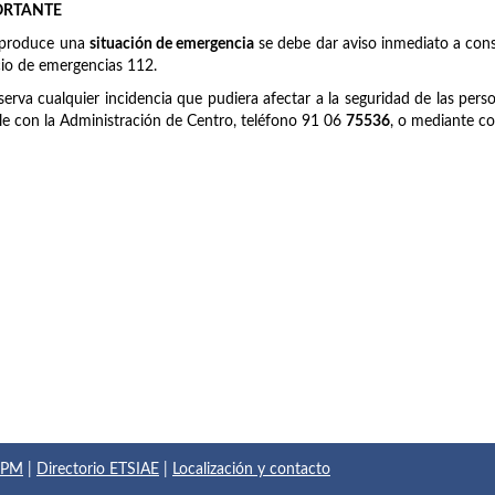
ORTANTE
 produce una
situación de emergencia
se debe dar aviso inmediato a cons
cio de emergencias 112.
serva cualquier incidencia que pudiera afectar a la seguridad de las pers
le con la Administración de Centro, teléfono 91 06
75536
, o mediante co
 UPM
|
Directorio ETSIAE
|
Localización y contacto