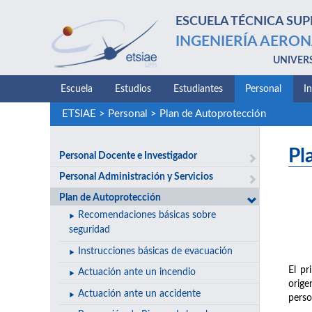
ESCUELA TÉCNICA SUP
INGENIERÍA AERON
UNIVER
Escuela
Estudios
Estudiantes
Personal
I
ETSIAE
>
Personal
>
Plan de Autoprotección
Pl
Personal Docente e Investigador
Personal Administración y Servicios
Plan de Autoprotección
Recomendaciones básicas sobre
seguridad
Instrucciones básicas de evacuación
El pr
Actuación ante un incendio
orige
Actuación ante un accidente
perso