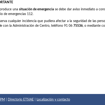
ORTANTE
 produce una
situación de emergencia
se debe dar aviso inmediato a cons
cio de emergencias 112.
serva cualquier incidencia que pudiera afectar a la seguridad de las pers
le con la Administración de Centro, teléfono 91 06
75536
, o mediante co
 UPM
|
Directorio ETSIAE
|
Localización y contacto