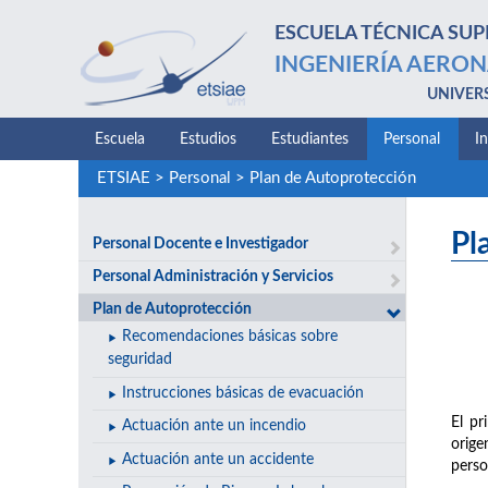
ESCUELA TÉCNICA SUP
INGENIERÍA AERON
UNIVER
Escuela
Estudios
Estudiantes
Personal
I
ETSIAE
>
Personal
>
Plan de Autoprotección
Pl
Personal Docente e Investigador
Personal Administración y Servicios
Plan de Autoprotección
Recomendaciones básicas sobre
seguridad
Instrucciones básicas de evacuación
El pr
Actuación ante un incendio
orige
Actuación ante un accidente
perso