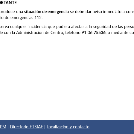
ORTANTE
 produce una
situación de emergencia
se debe dar aviso inmediato a cons
cio de emergencias 112.
serva cualquier incidencia que pudiera afectar a la seguridad de las pers
le con la Administración de Centro, teléfono 91 06
75536
, o mediante co
 UPM
|
Directorio ETSIAE
|
Localización y contacto