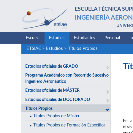
ESCUELA TÉCNICA SUP
INGENIERÍA AERON
UNIVER
Escuela
Estudios
Estudiantes
Personal
I
ETSIAE
>
Estudios
>
Títulos Propios
Tí
Estudios oficiales de GRADO
Programa Académico con Recorrido Sucesivo
Ingeniero Aeronáutico
Estudios oficiales de MÁSTER
Estudios oficiales de DOCTORADO
Títulos Propios
Títulos Propios de Máster
En la
Títulos Propios de Formación Específica
otras