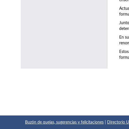
enseñ
Actu
forma
Junto
deter
En su
renom
Estos
forma
Buzón de quejas, sugerencias y felicitaciones
|
Directorio