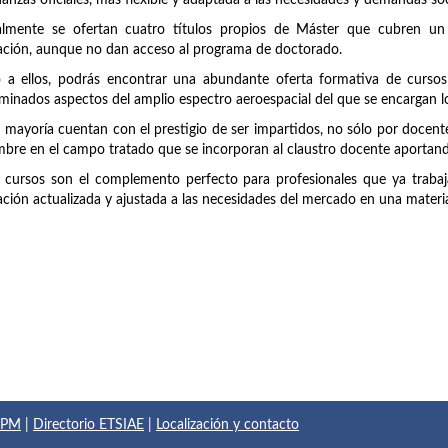
anzas oficiales, más flexible y adaptada a las necesidades y demandas soc
almente se ofertan cuatro títulos propios de Máster que cubren un
ción, aunque no dan acceso al programa de doctorado.
 a ellos, podrás encontrar una abundante oferta formativa de cursos
minados aspectos del amplio espectro aeroespacial del que se encargan lo
 mayoría cuentan con el prestigio de ser impartidos, no sólo por doce
bre en el campo tratado que se incorporan al claustro docente aportando
 cursos son el complemento perfecto para profesionales que ya trabaja
ción actualizada y ajustada a las necesidades del mercado en una materi
 UPM
|
Directorio ETSIAE
|
Localización y contacto