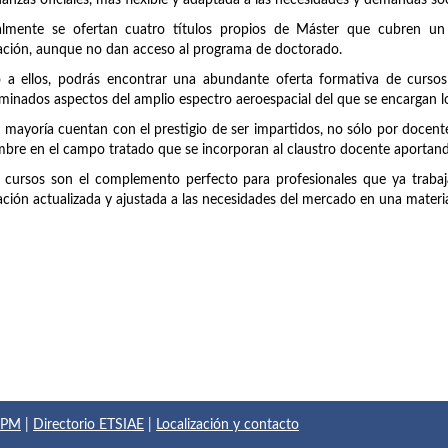
anzas oficiales, más flexible y adaptada a las necesidades y demandas soc
almente se ofertan cuatro títulos propios de Máster que cubren un
ción, aunque no dan acceso al programa de doctorado.
 a ellos, podrás encontrar una abundante oferta formativa de cursos
minados aspectos del amplio espectro aeroespacial del que se encargan lo
 mayoría cuentan con el prestigio de ser impartidos, no sólo por doce
bre en el campo tratado que se incorporan al claustro docente aportando
 cursos son el complemento perfecto para profesionales que ya trabaja
ción actualizada y ajustada a las necesidades del mercado en una materi
 UPM
|
Directorio ETSIAE
|
Localización y contacto