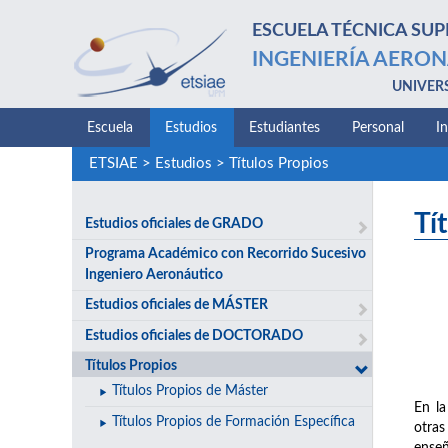
ESCUELA TÉCNICA SUP
INGENIERÍA AERON
UNIVER
Escuela
Estudios
Estudiantes
Personal
I
ETSIAE
>
Estudios
>
Títulos Propios
Tí
Estudios oficiales de GRADO
Programa Académico con Recorrido Sucesivo
Ingeniero Aeronáutico
Estudios oficiales de MÁSTER
Estudios oficiales de DOCTORADO
Títulos Propios
Títulos Propios de Máster
En la
Títulos Propios de Formación Específica
otras