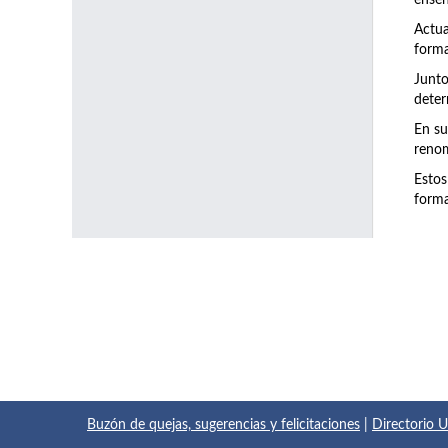
enseñ
Actu
forma
Junto
deter
En su
renom
Estos
forma
Buzón de quejas, sugerencias y felicitaciones
|
Directorio