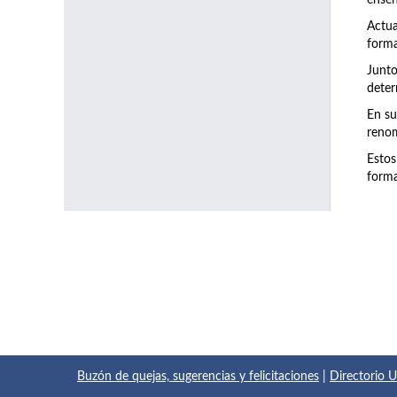
enseñ
Actu
forma
Junto
deter
En su
renom
Estos
forma
Buzón de quejas, sugerencias y felicitaciones
|
Directorio