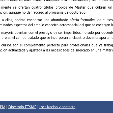
anzas oficiales, más flexible y adaptada a las necesidades y demandas soc
almente se ofertan cuatro títulos propios de Máster que cubren un
ción, aunque no dan acceso al programa de doctorado.
 a ellos, podrás encontrar una abundante oferta formativa de cursos
minados aspectos del amplio espectro aeroespacial del que se encargan lo
 mayoría cuentan con el prestigio de ser impartidos, no sólo por doce
bre en el campo tratado que se incorporan al claustro docente aportando
 cursos son el complemento perfecto para profesionales que ya trabaja
ción actualizada y ajustada a las necesidades del mercado en una materi
 UPM
|
Directorio ETSIAE
|
Localización y contacto