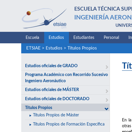
ESCUELA TÉCNICA SUP
INGENIERÍA AERON
UNIVER
Escuela
Estudios
Estudiantes
Personal
I
ETSIAE
>
Estudios
>
Títulos Propios
Tí
Estudios oficiales de GRADO
Programa Académico con Recorrido Sucesivo
Ingeniero Aeronáutico
Estudios oficiales de MÁSTER
Estudios oficiales de DOCTORADO
Títulos Propios
Títulos Propios de Máster
En la
Títulos Propios de Formación Específica
otras