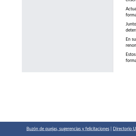
enseñ
Actu
forma
Junto
deter
En su
renom
Estos
forma
Buzón de quejas, sugerencias y felicitaciones
|
Directorio