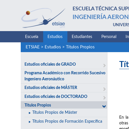
ESCUELA TÉCNICA SUP
INGENIERÍA AERON
UNIVER
Escuela
Estudios
Estudiantes
Personal
I
ETSIAE
>
Estudios
>
Títulos Propios
Tí
Estudios oficiales de GRADO
Programa Académico con Recorrido Sucesivo
Ingeniero Aeronáutico
Estudios oficiales de MÁSTER
Estudios oficiales de DOCTORADO
Títulos Propios
Títulos Propios de Máster
En la
Títulos Propios de Formación Específica
otras