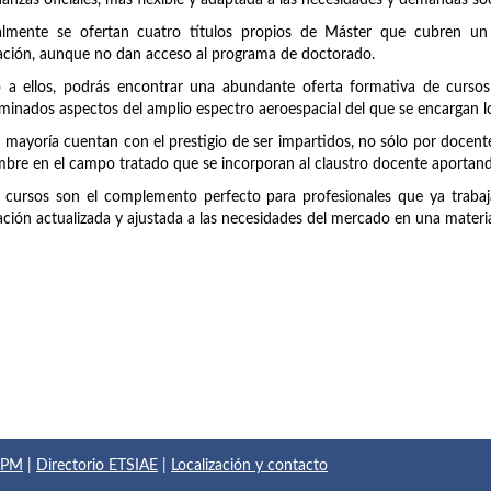
anzas oficiales, más flexible y adaptada a las necesidades y demandas soc
almente se ofertan cuatro títulos propios de Máster que cubren un
ción, aunque no dan acceso al programa de doctorado.
 a ellos, podrás encontrar una abundante oferta formativa de cursos
minados aspectos del amplio espectro aeroespacial del que se encargan lo
 mayoría cuentan con el prestigio de ser impartidos, no sólo por doce
bre en el campo tratado que se incorporan al claustro docente aportando
 cursos son el complemento perfecto para profesionales que ya trabaja
ción actualizada y ajustada a las necesidades del mercado en una materi
 UPM
|
Directorio ETSIAE
|
Localización y contacto