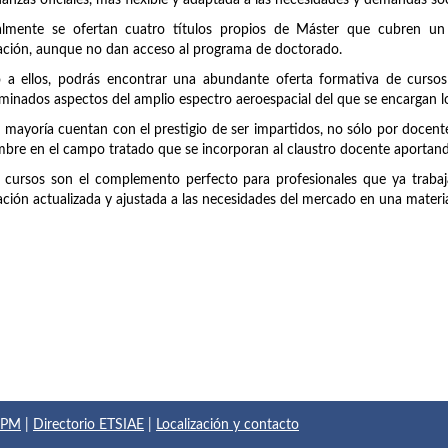
anzas oficiales, más flexible y adaptada a las necesidades y demandas soc
almente se ofertan cuatro títulos propios de Máster que cubren un
ción, aunque no dan acceso al programa de doctorado.
 a ellos, podrás encontrar una abundante oferta formativa de cursos
minados aspectos del amplio espectro aeroespacial del que se encargan lo
 mayoría cuentan con el prestigio de ser impartidos, no sólo por doce
bre en el campo tratado que se incorporan al claustro docente aportando
 cursos son el complemento perfecto para profesionales que ya trabaja
ción actualizada y ajustada a las necesidades del mercado en una materi
 UPM
|
Directorio ETSIAE
|
Localización y contacto