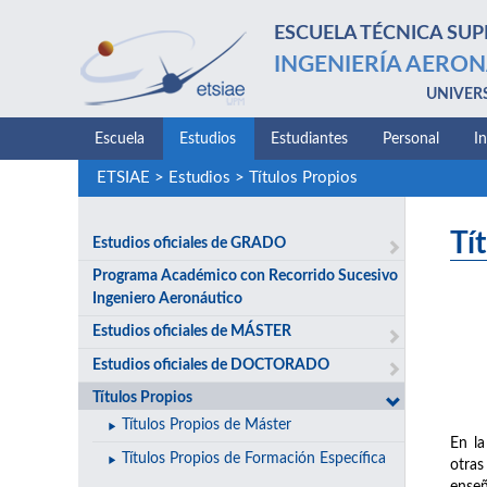
ESCUELA TÉCNICA SUP
INGENIERÍA AERON
UNIVER
Escuela
Estudios
Estudiantes
Personal
I
ETSIAE
>
Estudios
>
Títulos Propios
Tí
Estudios oficiales de GRADO
Programa Académico con Recorrido Sucesivo
Ingeniero Aeronáutico
Estudios oficiales de MÁSTER
Estudios oficiales de DOCTORADO
Títulos Propios
Títulos Propios de Máster
En la
Títulos Propios de Formación Específica
otras