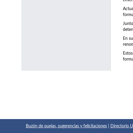
enseñ
Actu
forma
Junto
deter
En su
renom
Estos
forma
Buzón de quejas, sugerencias y felicitaciones
|
Directorio